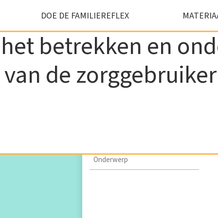
DOE DE FAMILIEREFLEX
MATERIA
 het betrekken en on
 van de zorggebruiker 
Naam
*
Voornaam
*
Email
*
Onderwerp
*
CAPTCHA