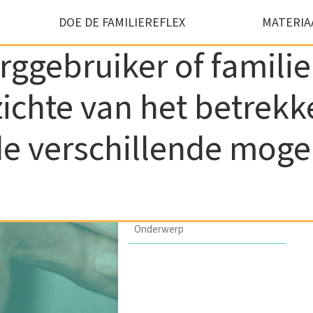
DOE DE FAMILIEREFLEX
MATERIA
orggebruiker of famil
ichte van het betrekke
Naam
*
de verschillende moge
Voornaam
*
Email
*
Onderwerp
*
CAPTCHA