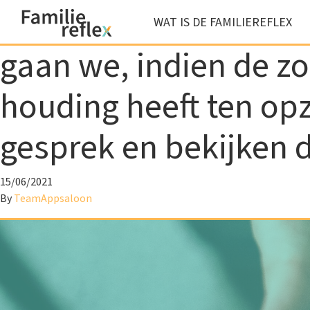
WAT IS DE FAMILIEREFLEX
gaan we, indien de z
Heb je vragen?
houding heeft ten opz
Contacteer ons
gesprek en bekijken 
15/06/2021
By
TeamAppsaloon