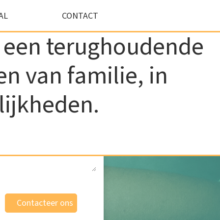
AL
CONTACT
ie een terughoudende
n van familie, in
Je bericht
*
lijkheden.