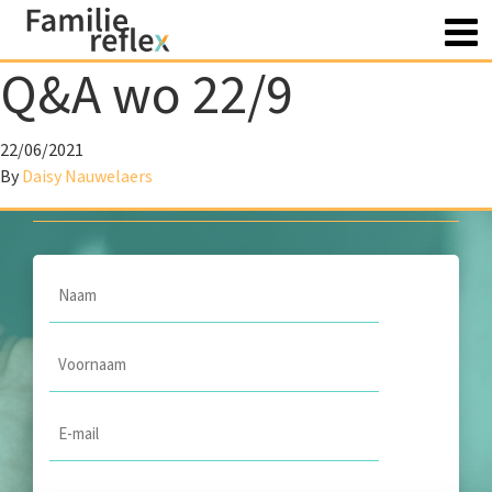
Q&A wo 22/9
Heb je vragen? Contacteer
22/06/2021
ons
By
Daisy Nauwelaers
Naam
*
Voornaam
*
Email
*
Onderwerp