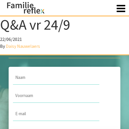
Q&A vr 24/9
Heb je vragen? Contacteer
22/06/2021
ons
By
Daisy Nauwelaers
Naam
*
Voornaam
*
Email
*
Onderwerp