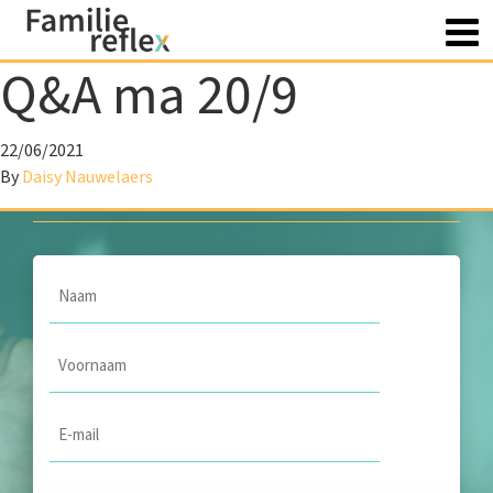
Q&A ma 20/9
Heb je vragen? Contacteer
22/06/2021
ons
By
Daisy Nauwelaers
Naam
*
Voornaam
*
Email
*
Onderwerp