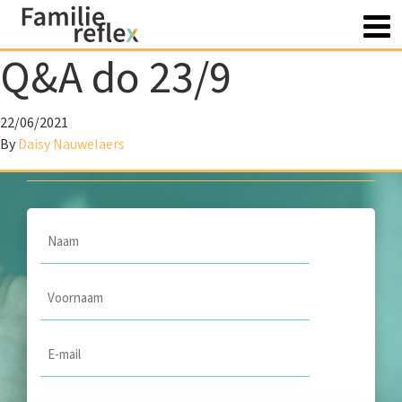
Q&A do 23/9
Heb je vragen? Contacteer
22/06/2021
ons
By
Daisy Nauwelaers
Naam
*
Voornaam
*
Email
*
Onderwerp